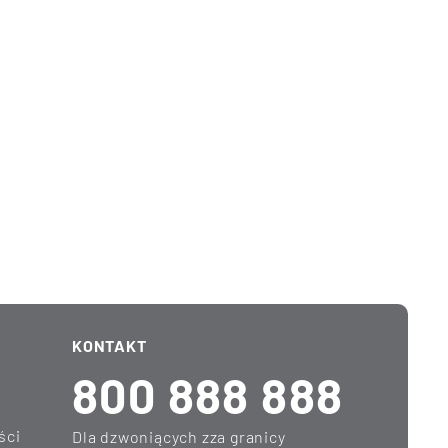
KONTAKT
800 888 888
ści
Dla dzwoniących zza granicy