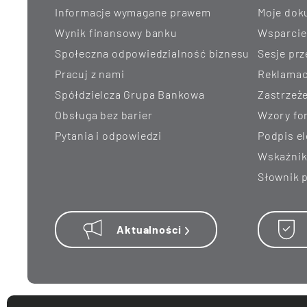
informacje wymagane prawem
Moje do
wynik finansowy banku
Wsparci
Społeczna odpowiedzialność biznesu
Sesje pr
Pracuj z nami
Reklamac
Spółdzielcza Grupa Bankowa
Zastrzeż
Obsługa bez barier
Wzory f
Pytania i odpowiedzi
Podpis e
Wskaźni
Słownik
Aktualności