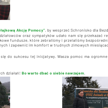
ołajkową Akcję Pomocy”
, by wesprzeć Schronisko dla Bez
iałowców oraz sympatyków udało nam się przekazać real
atkowe fundusze, które zebraliśmy i przelaliśmy bezpośred
znych i zapewnić im komfort w trudnych zimowych miesiąca
i się do sukcesu tej inicjatywy. Wasza pomoc ma ogromn
ych działań!
Bo warto dbać o siebie nawzajem
.