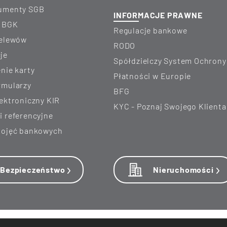
kumenty SGB
INFORMACJE PRAWNE
e BGK
Regulacje bankowe
zelewów
RODO
je
Spółdzielczy System Ochrony
enie karty
Płatności w Europie
ormularzy
BFG
lektroniczny KIR
KYC - Poznaj Swojego Klienta
ki referencyjne
 pojęć bankowych
Bezpieczeństwo
Nieruchomości