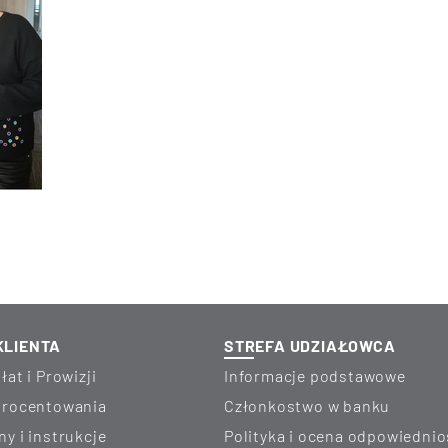
KLIENTA
STREFA UDZIAŁOWCA
łat i Prowizji
Informacje podstawowe
oprocentowania
Członkostwo w banku
ny i instrukcje
Polityka i ocena odpowiednio