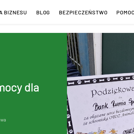
A BIZNESU
BLOG
BEZPIECZEŃSTWO
POMO
mocy dla
owa