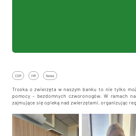
CSR
HR
News
Troska o zwierzęta w naszym banku to nie tylko moż
pomocy – bezdomnych czworonogów. W ramach nas
zajmujące się opieką nad zwierzętami, organizując r