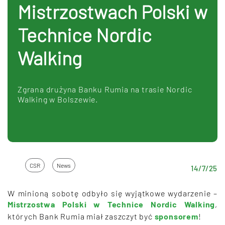
Mistrzostwach Polski w
Technice Nordic
Walking
Zgrana drużyna Banku Rumia na trasie Nordic
Walking w Bolszewie.
CSR
News
14
/
7
/
25
W minioną sobotę odbyło się wyjątkowe wydarzenie –
Mistrzostwa Polski w Technice Nordic Walking
,
których Bank Rumia miał zaszczyt być
sponsorem
!