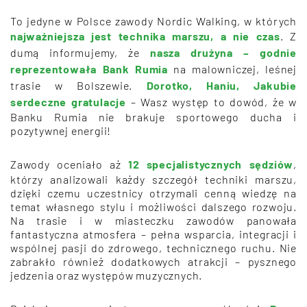
To jedyne w Polsce zawody Nordic Walking, w których
najważniejsza jest technika marszu, a nie czas
. Z
dumą informujemy, że
nasza drużyna – godnie
reprezentowała Bank Rumia
na malowniczej, leśnej
trasie w Bolszewie.
Dorotko, Haniu, Jakubie
s
erdeczne gratulacje
– Wasz występ to dowód, że w
Banku Rumia nie brakuje sportowego ducha i
pozytywnej energii!
Zawody oceniało aż
12 specjalistycznych sędziów
,
którzy analizowali każdy szczegół techniki marszu,
dzięki czemu uczestnicy otrzymali cenną wiedzę na
temat własnego stylu i możliwości dalszego rozwoju.
Na trasie i w miasteczku zawodów panowała
fantastyczna atmosfera – pełna wsparcia, integracji i
wspólnej pasji do zdrowego, technicznego ruchu. Nie
zabrakło również dodatkowych atrakcji – pysznego
jedzenia oraz występów muzycznych.