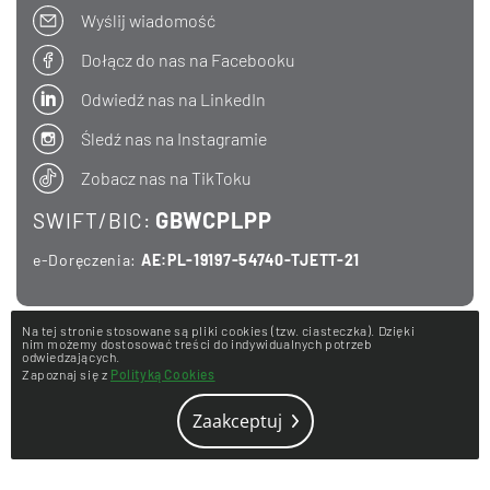
Wyślij wiadomość
Dołącz do nas na Facebooku
Odwiedź nas na LinkedIn
Śledź nas na Instagramie
Zobacz nas na TikToku
GBWCPLPP
SWIFT/BIC:
e-Doręczenia:
AE:PL-19197-54740-TJETT-21
2023 © Bank Rumia
Na tej stronie stosowane są pliki cookies (tzw. ciasteczka). Dzięki
nim możemy dostosować treści do indywidualnych potrzeb
odwiedzających.
Polityka cookies
Zapoznaj się z
Polityką Cookies
Zaakceptuj
powered by